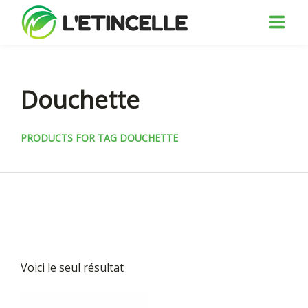
ACCUEIL
Douchette
QUI SOMMES-NOUS?
ENVIRONNEMENT
PRODUCTS FOR TAG DOUCHETTE
NOS SOLUTIONS
NOS PRODUITS
GARANTIES
CONTACTEZ-NOUS
Voici le seul résultat