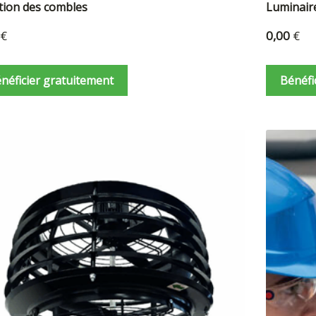
ation des combles
Luminair
€
0,00
€
néficier gratuitement
Bénéfi