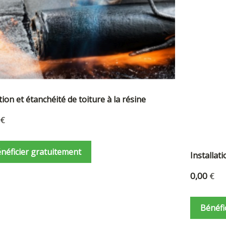
plus
ancien
tion et étanchéité de toiture à la résine
€
néficier gratuitement
Installat
0,00
€
Bénéfi