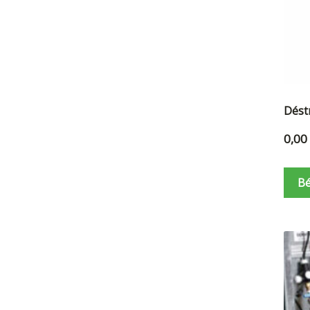
Déstr
0,00
Bé