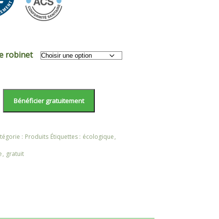
e robinet
Bénéficier gratuitement
tégorie :
Produits
Étiquettes :
écologique
,
atique
e
,
gratuit