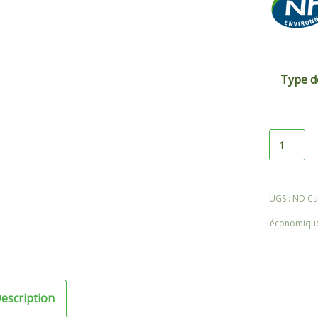
Type d
quantité
de
Robinet
UGS :
ND
Ca
thermost
économiqu
escription