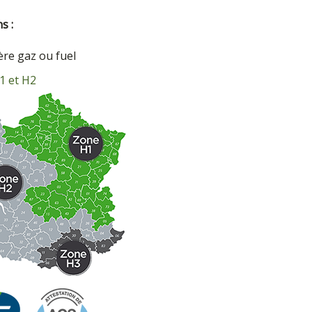
s :
ère gaz ou fuel
1 et H2